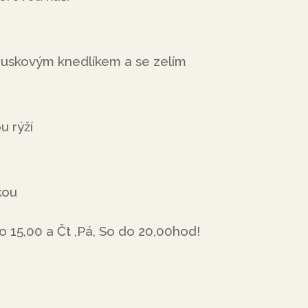
ouskovým knedlíkem a se zelím
u rýží
kou
 15,00 a Čt ,Pá, So do 20,00hod!