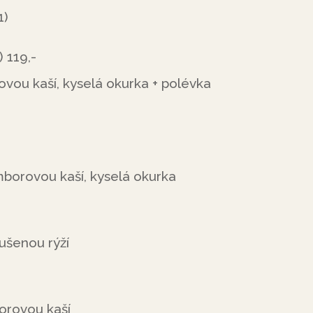
1)
 119,-
vou kaší, kyselá okurka + polévka
borovou kaší, kyselá okurka
ušenou rýží
orovou kaší