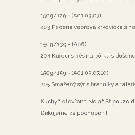
150g/129,- (A01,03,07)
203 Pečená vepřová krkovička s h
150g/139,- (A06)
204 Kuřecí směs na pórku s dušeno
150g/159,- (A01,03,07,10)
205 Smažený sýr s hranolky a tatar
Kuchyň otevřena Ne až St pouze do
Děkujeme za pochopení!