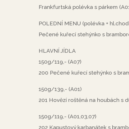
Frankfurtská polévka s párkem (A0
POLEDNÍ MENU (polévka + hl.chod)
Pečené kuřecí stehýnko s bramboro
HLAVNÍ JÍDLA
150g/119,- (A07)
200 Pečené kuřecí stehýnko s bram
150g/139,- (A01)
201 Hovězí roštěná na houbách s d
150g/119,- (A01,03,07)
202 Kapustový karbanátek s bramb