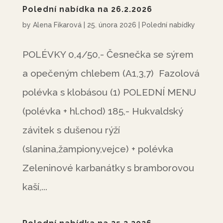
Polední nabídka na 26.2.2026
by
Alena Fikarová
|
25. února 2026
|
Polední nabídky
POLÉVKY 0,4/50,- Česnečka se sýrem
a opečeným chlebem (A1,3,7) Fazolová
polévka s klobásou (1) POLEDNÍ MENU
(polévka + hl.chod) 185,- Hukvaldský
závitek s dušenou rýží
(slanina,žampiony,vejce) + polévka
Zeleninové karbanátky s bramborovou
kaší,...