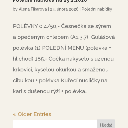
Polední nabídka na 25.2.2026
by
Alena Fikarová
|
24. února 2026
|
Polední nabídky
POLÉVKY 0,4/50,- Česnečka se sýrem
a opečeným chlebem (A1,3,7) Gulášová
polévka (1) POLEDNÍ MENU (polévka +
hl.chod) 185,- Čočka nakyselo s uzenou
krkovicí, kyselou okurkou a smaženou
cibulkou + polévka Kuřecí nudličky na
kari s dušenou rýží + polévka...
« Older Entries