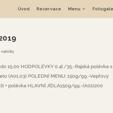
Úvod
Rezervace
Menu
Fotogale
.2019
í nabídky
do 15,00 HODPOLÉVKY 0,4l /35,-Rajská polévka s
selo (A01,03) POLEDNÍ MENU: 150g/99,-Vepřový
ýží + polévka HLAVNÍ JÍDLA150g/99,-(A01)200