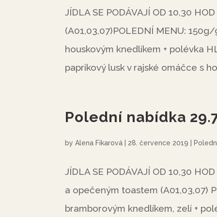
JÍDLA SE PODÁVAJÍ OD 10,30 HOD 
(A01,03,07)POLEDNÍ MENU: 150g/99
houskovým knedlíkem + polévka H
paprikový lusk v rajské omáčce s h
Polední nabídka 29.
by
Alena Fikarová
|
28. července 2019
|
Poledn
JÍDLA SE PODÁVAJÍ OD 10,30 HOD 
a opečeným toastem (A01,03,07) 
bramborovým knedlíkem, zelí + po