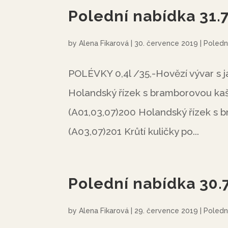
Polední nabídka 31.
by
Alena Fikarová
|
30. července 2019
|
Poledn
POLÉVKY 0,4l /35,-Hovězí vývar s 
Holandský řízek s bramborovou kaš
(A01,03,07)200 Holandský řízek s 
(A03,07)201 Krůtí kuličky po...
Polední nabídka 30.
by
Alena Fikarová
|
29. července 2019
|
Poledn