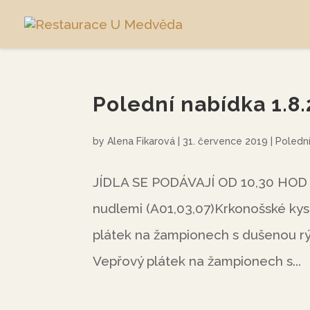
Polední nabídka 1.8
by
Alena Fikarová
|
31. července 2019
|
Poledn
JÍDLA SE PODÁVAJÍ OD 10,30 HOD 
nudlemi (A01,03,07)Krkonošské ky
plátek na žampionech s dušenou r
Vepřový plátek na žampionech s...