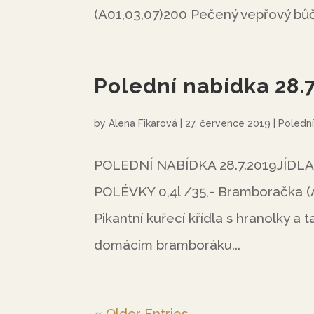
(A01,03,07)200 Pečený vepřový bůče
Polední nabídka 28.
by
Alena Fikarová
|
27. července 2019
|
Polední
POLEDNÍ NABÍDKA 28.7.2019JÍDLA
POLÉVKY 0,4l /35,- Bramboračka (
Pikantní kuřecí křídla s hranolky a
domácím bramboráku...
« Older Entries