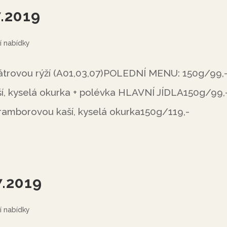
7.2019
í nabídky
játrovou rýží (A01,03,07)POLEDNÍ MENU: 150g/99,
í, kyselá okurka + polévka HLAVNÍ JÍDLA150g/99,
bramborovou kaší, kyselá okurka150g/119,-
7.2019
í nabídky