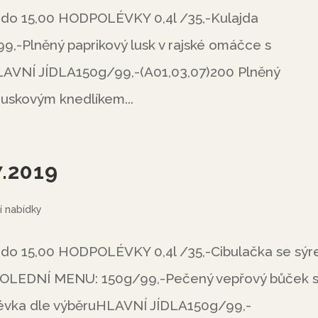
do 15,00 HODPOLÉVKY 0,4l /35,-Kulajda
,-Plněný paprikový lusk v rajské omáčce s
LAVNÍ JÍDLA150g/99,-(A01,03,07)200 Plněný
ouskovým knedlíkem...
7.2019
í nabídky
do 15,00 HODPOLÉVKY 0,4l /35,-Cibulačka se sý
POLEDNÍ MENU: 150g/99,-Pečený vepřový bůček 
lévka dle výběruHLAVNÍ JÍDLA150g/99,-