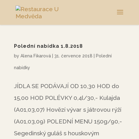
Polední nabídka 1.8.2018
by
Alena Fikarová
|
31. července 2018
|
Polední
nabídky
JÍDLA SE PODÁVAJÍ OD 10,30 HOD do
15,00 HOD POLÉVKY 0,4l/30,- Kulajda
(A01,03,07) Hovězí vývar s játrovou rýží
(A01,03,09) POLEDNÍ MENU 150g/90,-
Segedinský guláš s houskovým