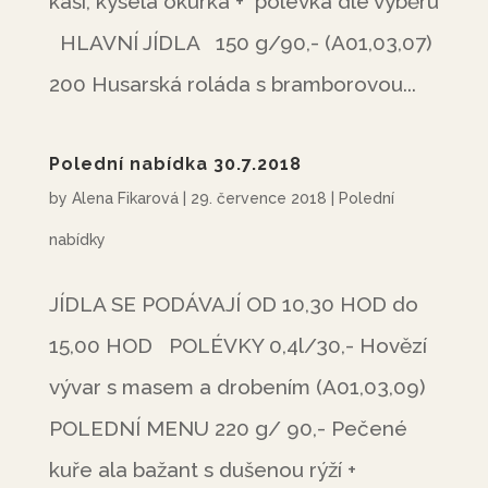
kaší, kyselá okurka + polévka dle výběru
HLAVNÍ JÍDLA 150 g/90,- (A01,03,07)
200 Husarská roláda s bramborovou...
Polední nabídka 30.7.2018
by
Alena Fikarová
|
29. července 2018
|
Polední
nabídky
JÍDLA SE PODÁVAJÍ OD 10,30 HOD do
15,00 HOD POLÉVKY 0,4l/30,- Hovězí
vývar s masem a drobením (A01,03,09)
POLEDNÍ MENU 220 g/ 90,- Pečené
kuře ala bažant s dušenou rýží +