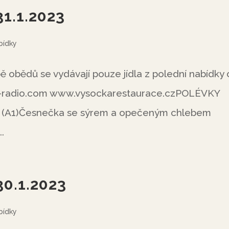
31.1.2023
bídky
obědů se vydávají pouze jídla z polední nabídky
-radio.com www.vysockarestaurace.czPOLÉVKY
m (A1)Česnečka se sýrem a opečeným chlebem
.
30.1.2023
bídky