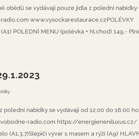
obědů se vydávají pouze jídla z polední nabídky
-radio.com www.vysockarestaurace.czPOLÉVKY
(A1) POLEDNÍ MENU (polévka + hl.chod) 149,- Pln
29.1.2023
bídky
 polední nabídky se vydávají od 12,00 do 16,00 h
obodne-radio.com https://energieneniluxus.cz/
o (A1,3,7)Slepičí vývar s masem a rýží (A9) HLAV