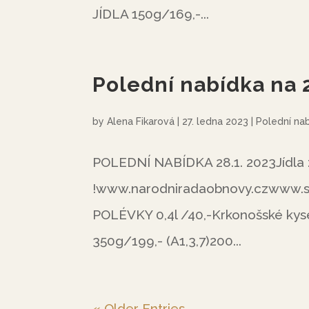
JÍDLA 150g/169,-...
Polední nabídka na 
by
Alena Fikarová
|
27. ledna 2023
|
Polední na
POLEDNÍ NABÍDKA 28.1. 2023Jídla z
!www.narodniradaobnovy.czwww.sv
POLÉVKY 0,4l /40,-Krkonošské kyse
350g/199,- (A1,3,7)200...
« Older Entries