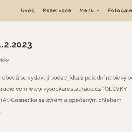
Úvod
Rezervace
Menu
Fotogale
1.2.2023
bídky
bědů se vydávají pouze jídla z polední nabídky 
-radio.com www.vysockarestaurace.czPOLÉVKY
m (A1)Česnečka se sýrem a opečeným chlebem
.