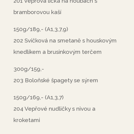
201 Vepřová líčka na houbách s
bramborovou kaší
150g/189,- (A1,3,7,9)
202 Svíčková na smetaně s houskovým
knedlíkem a brusinkovým terčem
300g/159,-
203 Boloňské špagety se sýrem
150g/169,- (A1,3,7)
204 Vepřové nudličky s nivou a
kroketami