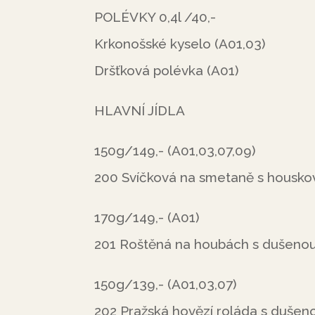
POLÉVKY 0,4l /40,-
Krkonošské kyselo (A01,03)
Dršťková polévka (A01)
HLAVNÍ JÍDLA
150g/149,- (A01,03,07,09)
200 Svíčková na smetaně s housk
170g/149,- (A01)
201 Roštěná na houbách s dušenou
150g/139,- (A01,03,07)
202 Pražská hovězí roláda s dušeno