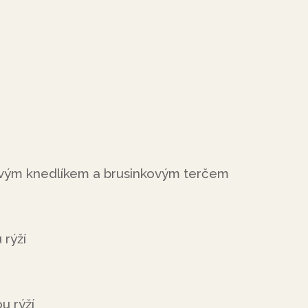
ovým knedlíkem a brusinkovým terčem
 rýží
u rýží