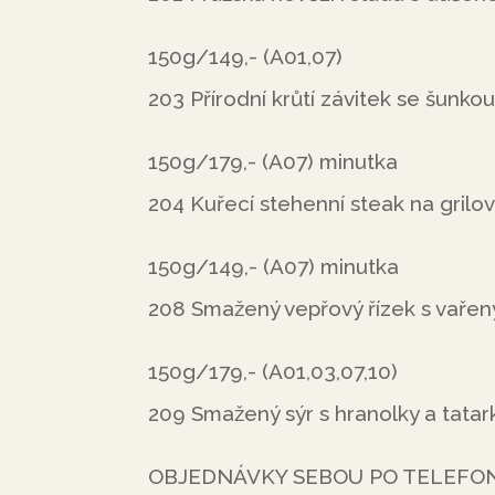
150g/149,- (A01,07)
203 Přírodní krůtí závitek se šunko
150g/179,- (A07) minutka
204 Kuřecí stehenní steak na grilo
150g/149,- (A07) minutka
208 Smažený vepřový řízek s vaře
150g/179,- (A01,03,07,10)
209 Smažený sýr s hranolky a tatar
OBJEDNÁVKY SEBOU PO TELEFONU 