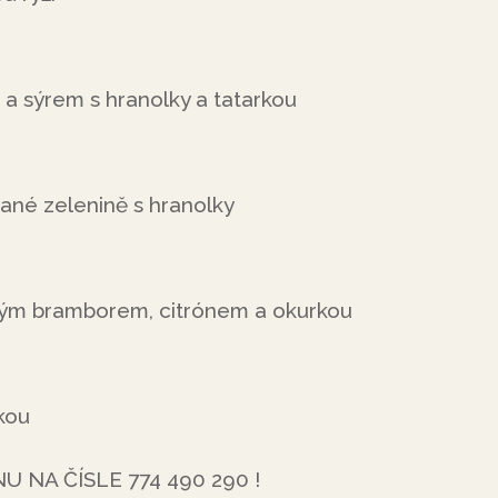
u a sýrem s hranolky a tatarkou
vané zelenině s hranolky
ným bramborem, citrónem a okurkou
kou
NA ČÍSLE 774 490 290 !