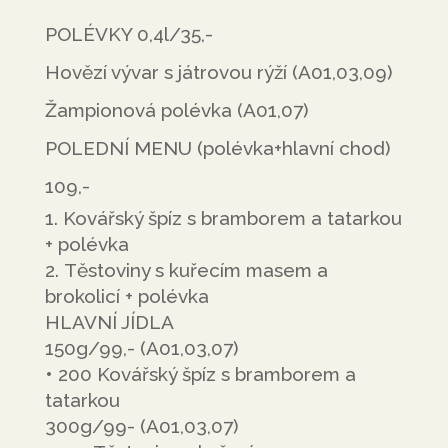
POLÉVKY 0,4l/35,-
Hovězí vývar s játrovou rýží (A01,03,09)
Žampionová polévka (A01,07)
POLEDNÍ MENU (polévka+hlavní chod)
109,-
Kovářský špíz s bramborem a tatarkou
+ polévka
Těstoviny s kuřecím masem a
brokolicí + polévka
HLAVNÍ JÍDLA
150g/99,- (A01,03,07)
• 200 Kovářský špíz s bramborem a
tatarkou
300g/99- (A01,03,07)