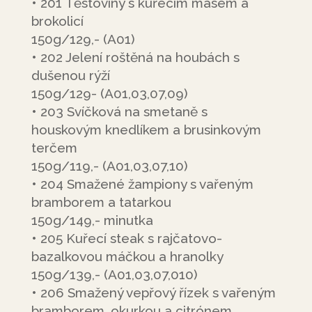
• 201 Těstoviny s kuřecím masem a
brokolicí
150g/129,- (A01)
• 202 Jelení roštěná na houbách s
dušenou rýží
150g/129- (A01,03,07,09)
• 203 Svíčková na smetaně s
houskovým knedlíkem a brusinkovým
terčem
150g/119,- (A01,03,07,10)
• 204 Smažené žampiony s vařeným
bramborem a tatarkou
150g/149,- minutka
• 205 Kuřecí steak s rajčatovo-
bazalkovou máčkou a hranolky
150g/139,- (A01,03,07,010)
• 206 Smažený vepřový řízek s vařeným
bramborem, okurkou a citrónem