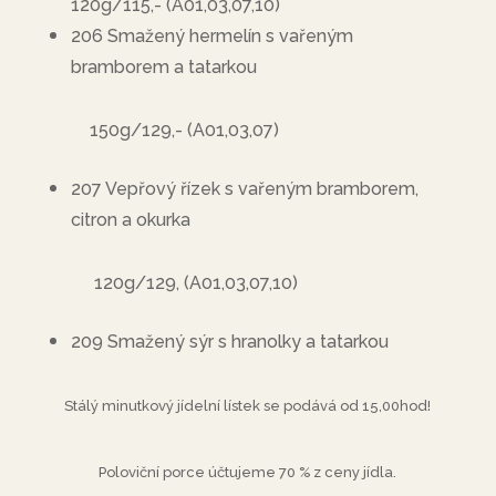
120g/115,- (A01,03,07,10)
206 Smažený hermelín s vařeným
bramborem a tatarkou
150g/129,- (A01,03,07)
207 Vepřový řízek s vařeným bramborem,
citron a okurka
120g/129, (A01,03,07,10)
209 Smažený sýr s hranolky a tatarkou
Stálý minutkový jídelní lístek se podává od 15,00hod!
Poloviční porce účtujeme 70 % z ceny jídla.