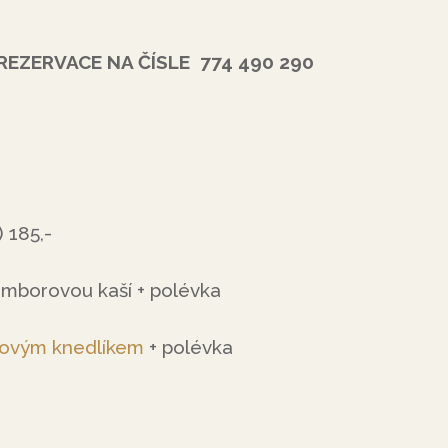
RVACE NA
Č
ÍSLE 774 490 290
) 185,-
amborovou kaší + polévka
kovým knedlíkem
+ polévka