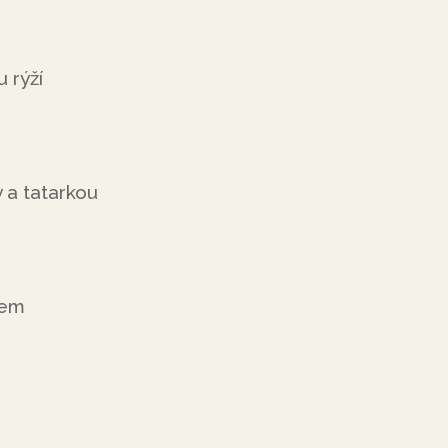
 rýží
 a tatarkou
rem