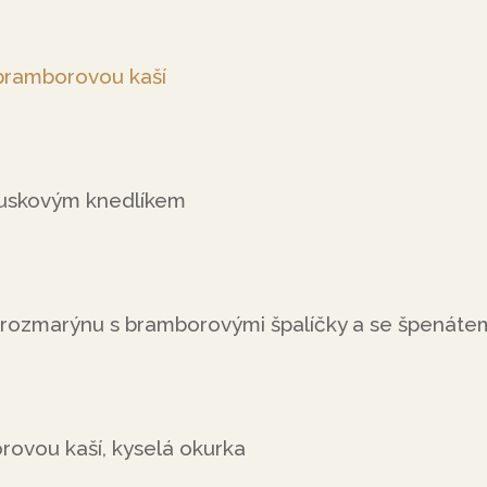
bramborovou kaší
uskovým knedlíkem
rozmarýnu s bramborovými špalíčky a se špenáte
ovou kaší, kyselá okurka