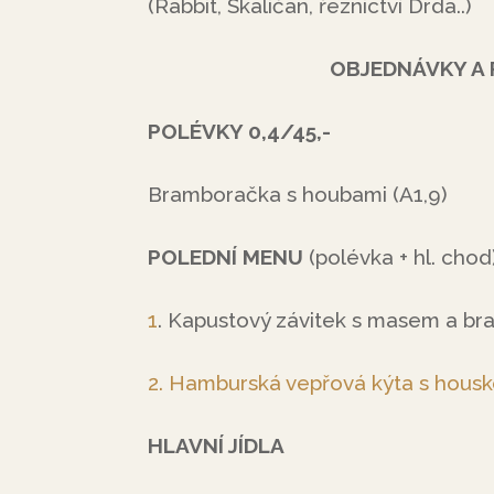
(Rabbit, Skaličan, řeznictví Drda..)
OBJEDNÁVKY A REZE
POLÉVKY 0,4/45,-
Bramboračka s houbami (A1,9)
POLEDNÍ MENU
(polévka + hl. chod
1
.
Kapustový závitek s masem a br
2.
Hamburská vepřová kýta s hous
HLAVNÍ JÍDLA