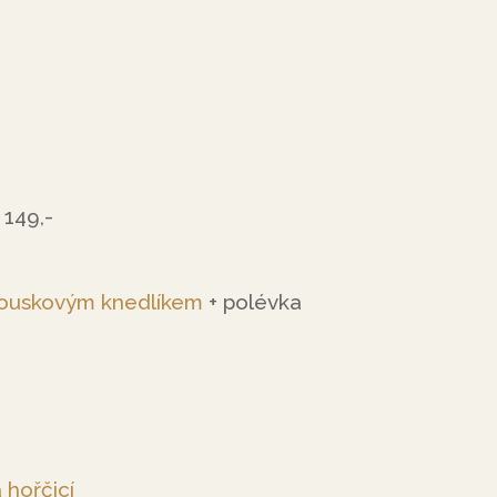
 149,-
houskovým knedlíkem
+ polévka
 hořčicí