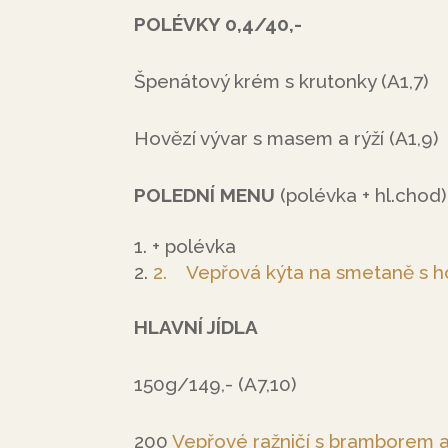
POLÉVKY 0,4/40,-
Špenátový krém s krutonky (A1,7)
Hovězí vývar s masem a rýží (A1,9)
POLEDNÍ MENU
(polévka + hl.chod)
+ polévka
2. Vepřová kýta na smetaně s 
HLAVNÍ JÍDLA
150g/149,- (A7,10)
200
Vepřové ražničí s bramborem a