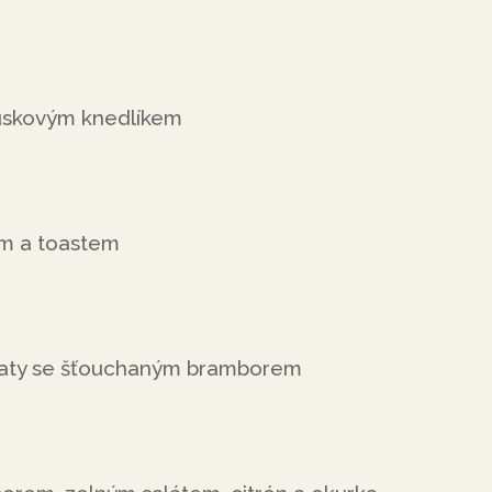
uskovým knedlíkem
em a toastem
jčaty se šťouchaným bramborem