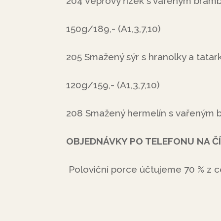
204 Vepřový řízek s vařeným bramb
150g/189,- (A1,3,7,10)
205 Smažený sýr s hranolky a tatar
120g/159,- (A1,3,7,10)
208 Smažený hermelín s vařeným 
OBJEDNÁVKY PO TELEFONU NA ČÍ
Poloviční porce účtujeme 70 % z ce