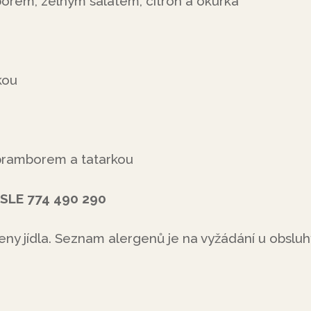
orem, zelným salátem, citrón a okurka
kou
bramborem a tatarkou
SLE 774 490 290
ny jídla. Seznam alergenů je na vyžádání u obsluh