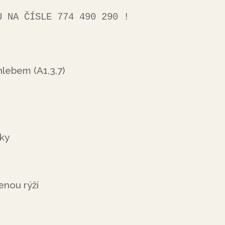
FONU NA ČÍSLE 774 490 290 !
lebem (A1,3,7)
čky
enou rýží