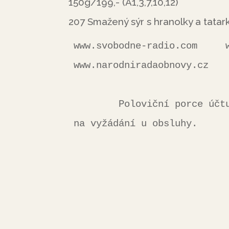
150g/199,- (A1,3,7,10,12)
207 Smažený sýr s hranolky a tatar
www.svobodne-radio.com     www
www.narodniradaobnovy.cz

        Poloviční porce účtujeme 70 % z ceny jídla. Seznam alergenů je 
na vyžádání u obsluhy.