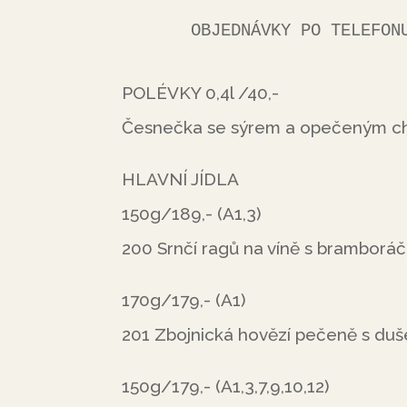
      OBJEDNÁVKY PO TELE
POLÉVKY 0,4l /40,-
Česnečka se sýrem a opečeným ch
HLAVNÍ JÍDLA
150g/189,- (A1,3)
200 Srnčí ragů na víně s bramborá
170g/179,- (A1)
201 Zbojnická hovězí pečeně s duš
150g/179,- (A1,3,7,9,10,12)