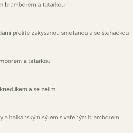
ým bramborem a tatarkou
dami přelité zakysanou smetanou a se šlehačkou
amborem a tatarkou
knedlíkem a se zelím
jčaty a balkánským sýrem s vařeným bramborem