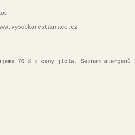
kou
.vysockarestaurace.cz      