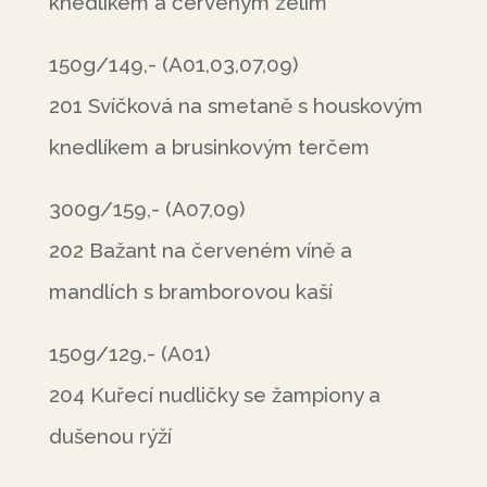
knedlíkem a červeným zelím
150g/149,- (A01,03,07,09)
201 Svíčková na smetaně s houskovým
knedlíkem a brusinkovým terčem
300g/159,- (A07,09)
202 Bažant na červeném víně a
mandlích s bramborovou kaší
150g/129,- (A01)
204 Kuřecí nudličky se žampiony a
dušenou rýží