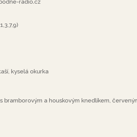
odne-radio.cz
,3,7,9)
aší, kyselá okurka
 s bramborovým a houskovým knedlíkem, červený