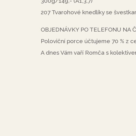
300g/149,- (A1,3,7)
207 Tvarohové knedlíky se švest
OBJEDNÁVKY PO TELEFONU NA ČÍS
Poloviční porce účtujeme 70 % z ce
A dnes Vám vaří Romča s kolektive