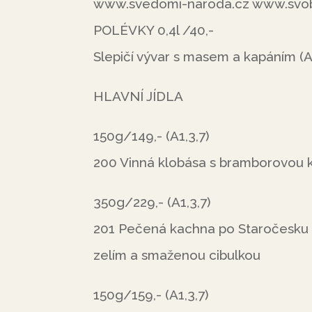
www.svedomi-naroda.cz www.svob
POLÉVKY 0,4l /40,-
Slepičí vývar s masem a kapáním (A1
HLAVNÍ JÍDLA
150g/149,- (A1,3,7)
200 Vinná klobása s bramborovou k
350g/229,- (A1,3,7)
201 Pečená kachna po Staročesku
zelím a smaženou cibulkou
150g/159,- (A1,3,7)