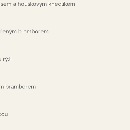
asem a houskovým knedlíkem
vařeným bramborem
 rýží
ným bramborem
kou