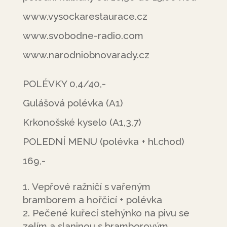
www.vysockarestaurace.cz
www.svobodne-radio.com
www.narodniobnovarady.cz
POLÉVKY 0,4/40,-
Gulášová polévka (A1)
Krkonošské kyselo (A1,3,7)
POLEDNÍ MENU (polévka + hl.chod)
169,-
Vepřové ražničí s vařeným
bramborem a hořčicí + polévka
Pečené kuřecí stehýnko na pivu se
zelím a slaninou s bramborovým