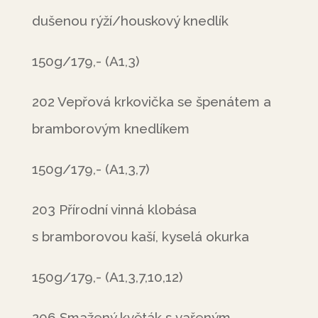
dušenou rýží/houskový knedlík
150g/179,- (A1,3)
202 Vepřová krkovička se špenátem a
bramborovým knedlíkem
150g/179,- (A1,3,7)
203 Přírodní vinná klobása
s bramborovou kaší, kyselá okurka
150g/179,- (A1,3,7,10,12)
206 Smažený květák s vařeným