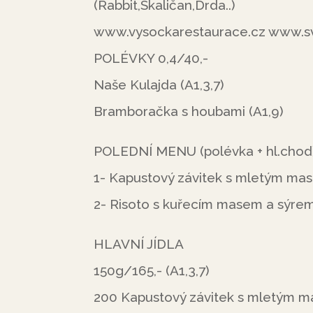
(Rabbit,Skaličan,Drda..)
www.vysockarestaurace.cz www.s
POLÉVKY 0,4/40,-
Naše Kulajda (A1,3,7)
Bramboračka s houbami (A1,9)
POLEDNÍ MENU (polévka + hl.chod)
1- Kapustový závitek s mletým ma
2- Risoto s kuřecím masem a sýrem
HLAVNÍ JÍDLA
150g/165,- (A1,3,7)
200 Kapustový závitek s mletým 