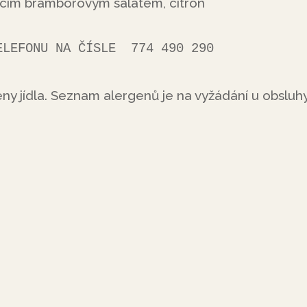
cím bramborovým salátem, citrón
VKY PO TELEFONU NA ČÍSLE  774 490 290
ny jídla. Seznam alergenů je na vyžádání u obsluhy