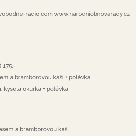
vobodne-radio.com www.narodniobnovarady.cz
 175,-
sem a bramborovou kaší + polévka
, kyselá okurka + polévka
masem a bramborovou kaší