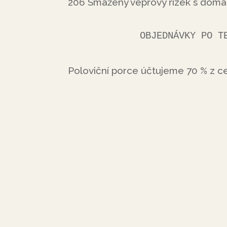
206 Smažený vepřový řízek s domá
            OBJEDNÁ
Poloviční porce účtujeme 70 % z ce