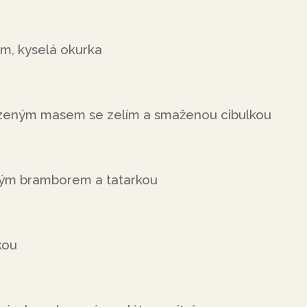
m, kyselá okurka
uzeným masem se zelím a smaženou cibulkou
ným bramborem a tatarkou
kou