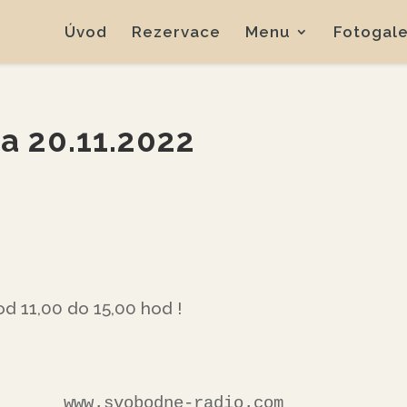
Úvod
Rezervace
Menu
Fotogale
a 20.11.2022
 od 11,00 do 15,00 hod !
io.com      