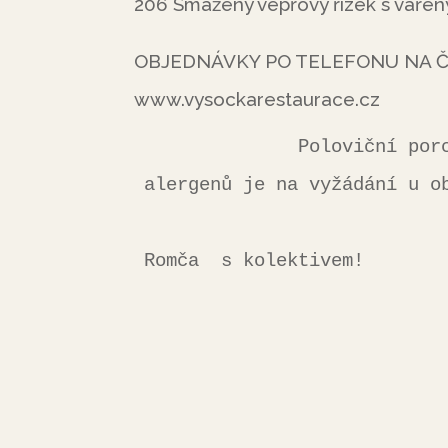
206 Smažený vepřový řízek s vařen
OBJEDNÁVKY PO TELEFONU NA ČÍS
www.vysockarestaurace.cz
              Poloviční porce účtujeme 70 % z ceny jídla. Seznam 
alergenů je na vyžádání u ob
                                    
Romča  s kolektivem!