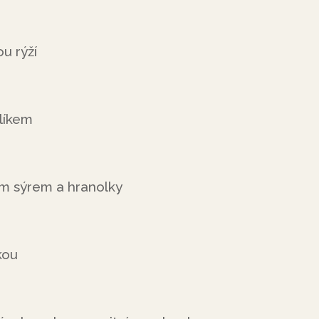
ou rýží
líkem
ým sýrem a hranolky
kou