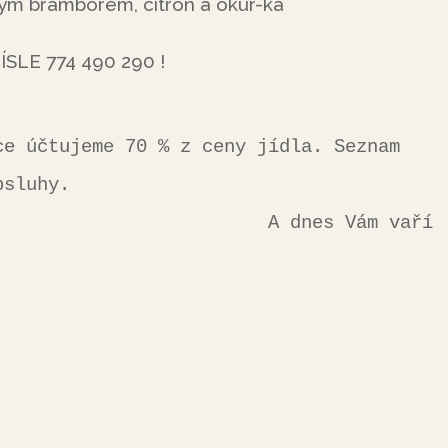
ým bramborem, citrón a okur-ka
LE 774 490 290 !
sluhy.

                A dnes Vám vaří 