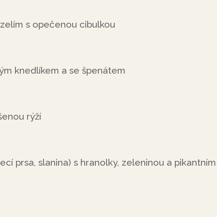
zelím s opečenou cibulkou
vým knedlíkem a se špenátem
enou rýží
cí prsa, slanina) s hranolky, zeleninou a pikantním