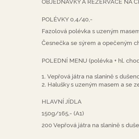
OBJEDNÁVKY A REZERVACE NA ČÍS
POLÉVKY 0,4/40,-
Fazolová polévka s uzeným masem
Česnečka se sýrem a opečeným ch
POLEDNÍ MENU (polévka + hl. chod
Vepřová játra na slanině s dušeno
Halušky s uzeným masem a se ze
HLAVNÍ JÍDLA
150g/165,- (A1)
200 Vepřová játra na slanině s duše