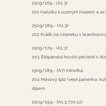
150g/165,- (A1,3)
201 Halušky s uzeným masem a se 
250g/189,- (A1,3)
202 Králík na česneku s bramboro
150g/179,- (A1,3)
203 Štěpánská hovězí pečeně s duš
150g/189,- (A7) minutka
204 Masový špíz (vepř.panenka, kuře
dipem
150g/199,- (A1,3,7,10,12)