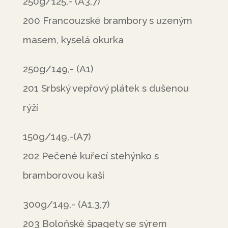
250g/125,- (A3,7)
200 Francouzské brambory s uzeným
masem, kyselá okurka
250g/149,- (A1)
201 Srbský vepřový plátek s dušenou
rýží
150g/149,-(A7)
202 Pečené kuřecí stehýnko s
bramborovou kaší
300g/149,- (A1,3,7)
203 Boloňské špagety se sýrem