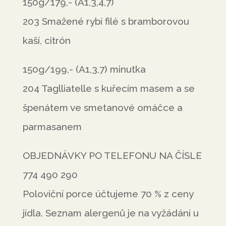
150g/179,- (A1,3,4,7)
203 Smažené rybí filé s bramborovou
kaší, citrón
150g/199,- (A1,3,7) minutka
204 Taglliatelle s kuřecím masem a se
špenátem ve smetanové omáčce a
parmasanem
OBJEDNÁVKY PO TELEFONU NA ČÍSLE
774 490 290
Poloviční porce účtujeme 70 % z ceny
jídla. Seznam alergenů je na vyžádání u