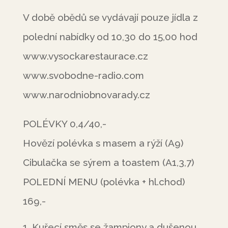
V době obědů se vydávají pouze jídla z
polední nabídky od 10,30 do 15,00 hod
www.vysockarestaurace.cz
www.svobodne-radio.com
www.narodniobnovarady.cz
POLÉVKY 0,4/40,-
Hovězí polévka s masem a rýží (A9)
Cibulačka se sýrem a toastem (A1,3,7)
POLEDNÍ MENU (polévka + hl.chod)
169,-
Kuřecí směs se žampiony a dušenou