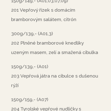
150g/149,- (A01,03,07,09)
201 Vepřový řízek s domácím
bramborovým salátem, citrón
300g/139,- (A01,3)
202 Plněné bramborové knedlíky
uzeným masem, zelí a smažená cibulka
150g/139,- (A01)
203 Vepřová játra na cibulce s dušenou
rýží
150g/159,- (A07)
204 Tyrolské vepřové nudličky s