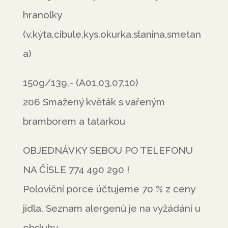
hranolky
(v.kýta,cibule,kys.okurka,slanina,smetan
a)
150g/139,- (A01,03,07,10)
206 Smažený květák s vařeným
bramborem a tatarkou
OBJEDNÁVKY SEBOU PO TELEFONU
NA ČÍSLE 774 490 290 !
Poloviční porce účtujeme 70 % z ceny
jídla. Seznam alergenů je na vyžádání u
obsluhy