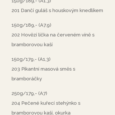
150g/189,- (A1,3)
201 Dančí guláš s houskovým knedlíkem
150g/189,- (A7,9)
202 Hovězí líčka na červeném víně s
bramborovou kaší
150g/179,- (A1,3)
203 Pikantní masová směs s
bramboráčky
250g/179,- (A7)
204 Pečené kuřecí stehýnko s
bramborovou kaší, okurka