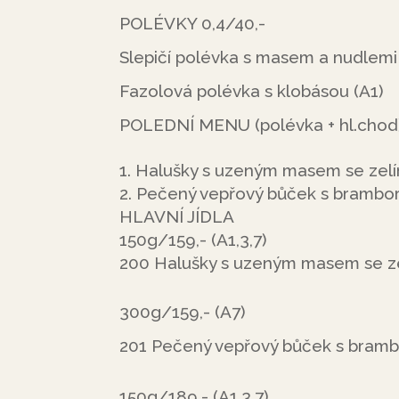
POLÉVKY 0,4/40,-
Slepičí polévka s masem a nudlemi 
Fazolová polévka s klobásou (A1)
POLEDNÍ MENU (polévka + hl.chod)
Halušky s uzeným masem se zelí
Pečený vepřový bůček s bramboro
HLAVNÍ JÍDLA
150g/159,- (A1,3,7)
200 Halušky s uzeným masem se z
300g/159,- (A7)
201 Pečený vepřový bůček s brambo
150g/189,- (A1,3,7)