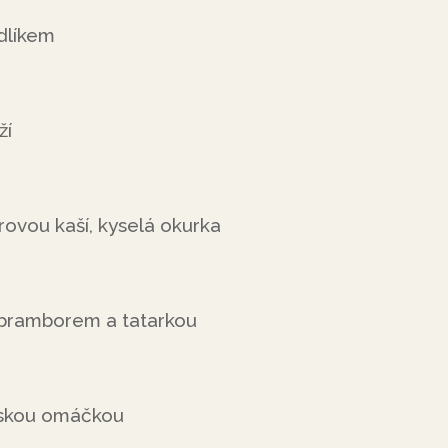
dlíkem
ží
ovou kaší, kyselá okurka
bramborem a tatarkou
arskou omáčkou