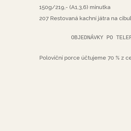
150g/219,- (A1,3,6) minutka
207 Restovaná kachní játra na cib
         OBJEDNÁVKY PO
Poloviční porce účtujeme 70 % z ce