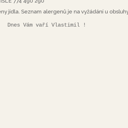
SLE 774 490 290
ny jídla. Seznam alergenů je na vyžádání u obsluhy
                              Dnes Vám vaří Vlastimil !