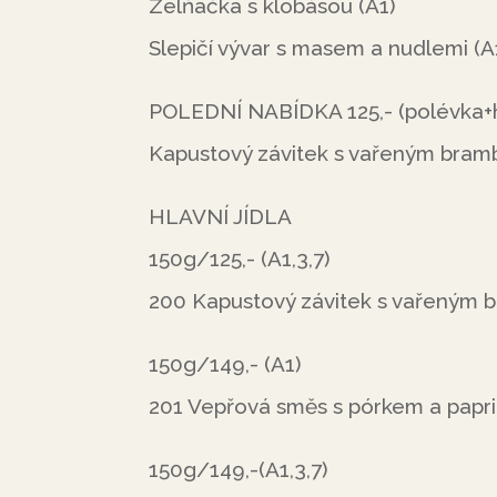
Zelňačka s klobásou (A1)
Slepičí vývar s masem a nudlemi (A1
POLEDNÍ NABÍDKA 125,- (polévka+h
Kapustový závitek s vařeným bram
HLAVNÍ JÍDLA
150g/125,- (A1,3,7)
200 Kapustový závitek s vařeným
150g/149,- (A1)
201 Vepřová směs s pórkem a papri
150g/149,-(A1,3,7)