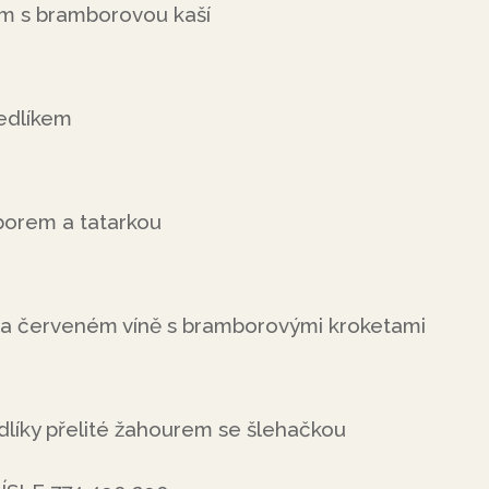
em s bramborovou kaší
edlíkem
borem a tatarkou
 a červeném víně s bramborovými kroketami
líky přelité žahourem se šlehačkou