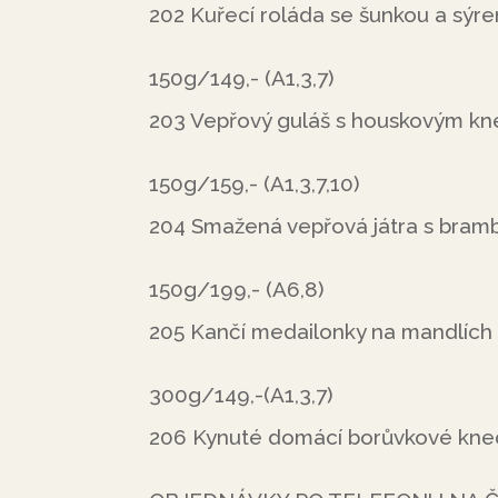
202 Kuřecí roláda se šunkou a sýr
150g/149,- (A1,3,7)
203 Vepřový guláš s houskovým kn
150g/159,- (A1,3,7,10)
204 Smažená vepřová játra s bram
150g/199,- (A6,8)
205 Kančí medailonky na mandlích
300g/149,-(A1,3,7)
206 Kynuté domácí borůvkové kned