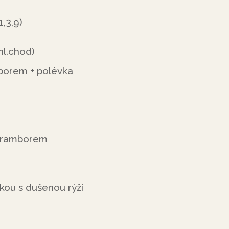
,3,9)
l.chod)
borem + polévka
 bramborem
kou s dušenou rýží