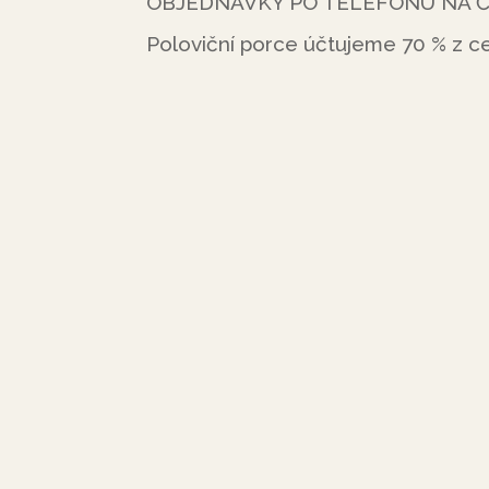
OBJEDNÁVKY PO TELEFONU NA ČÍ
Poloviční porce účtujeme 70 % z ce