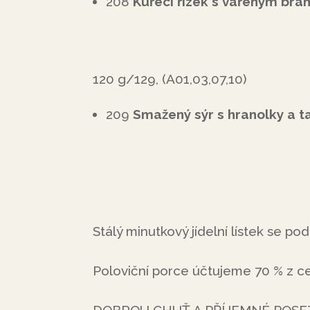
208
Kuřecí řízek s vařeným bra
120 g/129, (A01,03,07,10)
209
Smažený sýr s hranolky a t
Stálý minutkový jídelní lístek se p
Poloviční porce účtujeme 70 % z cen