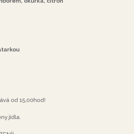
mborem, okurka, citron
atarkou
odává od 15,00hod!
y jídla.