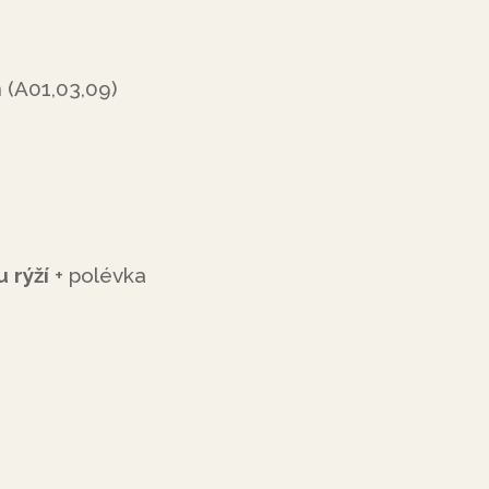
m
(A01,03,09)
u rýží
+ polévka