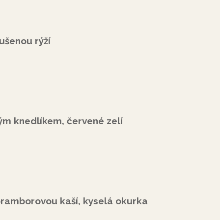
ušenou rýží
ým knedlíkem, červené zelí
ramborovou kaší, kyselá okurka