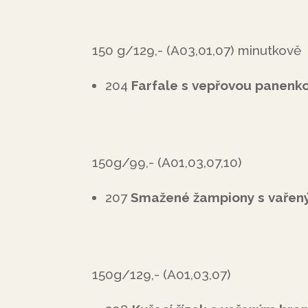
150 g/129,- (A03,01,07) minutkově
204
Farfale s vepřovou panenk
150g/99,- (A01,03,07,10)
207
Smažené žampiony s vařen
150g/129,- (A01,03,07)