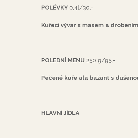
POLÉVKY
0,4l/30,-
Kuřecí vývar s masem a drobení
POLEDNÍ MENU
250 g/95,-
Pečené kuře ala bažant s dušeno
HLAVNÍ JÍDLA