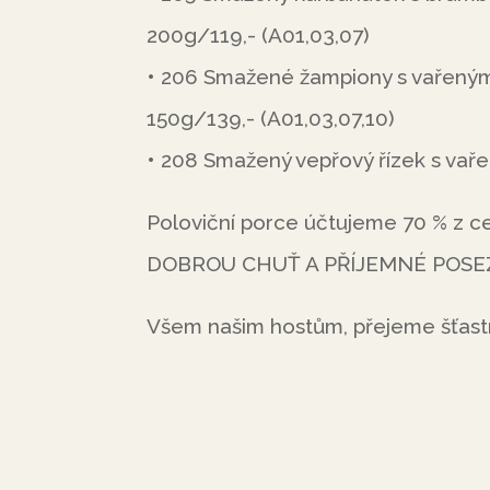
200g/119,- (A01,03,07)
• 206 Smažené žampiony s vařený
150g/139,- (A01,03,07,10)
• 208 Smažený vepřový řízek s va
Poloviční porce účtujeme 70 % z ce
DOBROU CHUŤ A PŘÍJEMNÉ POSE
Všem našim hostům, přejeme šťast