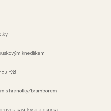
olky
houskovým knedlíkem
nou rýží
ýrem s hranolky/bramborem
rovou kaší, kyselá okurka