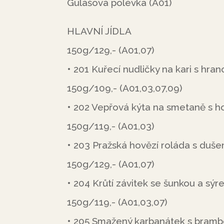
Gulášová polévka (A01)
HLAVNÍ JÍDLA
150g/129,- (A01,07)
• 201 Kuřecí nudličky na kari s hran
150g/109,- (A01,03,07,09)
• 202 Vepřová kýta na smetaně s 
150g/119,- (A01,03)
• 203 Pražská hovězí roláda s duše
150g/129,- (A01,07)
• 204 Krůtí závitek se šunkou a s
150g/119,- (A01,03,07)
• 205 Smažený karbanátek s brambo