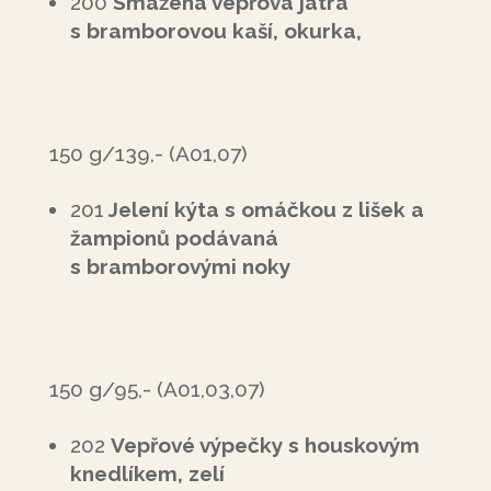
200
Smažená vepřová játra
s bramborovou kaší, okurka,
150 g/139,- (A01,07)
201
Jelení kýta s omáčkou z lišek a
žampionů podávaná
s bramborovými noky
150 g/95,- (A01,03,07)
202
Vepřové výpečky s houskovým
knedlíkem, zelí