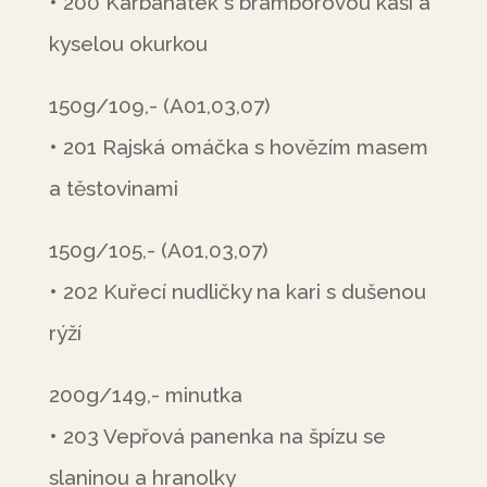
• 200 Karbanátek s bramborovou kaší a
kyselou okurkou
150g/109,- (A01,03,07)
• 201 Rajská omáčka s hovězím masem
a těstovinami
150g/105,- (A01,03,07)
• 202 Kuřecí nudličky na kari s dušenou
rýží
200g/149,- minutka
• 203 Vepřová panenka na špízu se
slaninou a hranolky