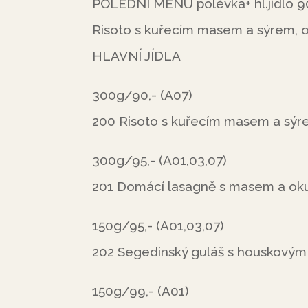
POLEDNÍ MENU polévka+ hl.jídlo 9
Risoto s kuřecím masem a sýrem, o
HLAVNÍ JÍDLA
300g/90,- (A07)
200 Risoto s kuřecím masem a sýr
300g/95,- (A01,03,07)
201 Domácí lasagně s masem a ok
150g/95,- (A01,03,07)
202 Segedinský guláš s houskovým
150g/99,- (A01)