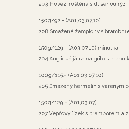
203 Hovězí roštěná s dušenou rýží
150g/92,- (A01,03,07,10)
208 Smažené žampiony s brambore
150g/129,- (A03,07,10) minutka
204 Anglická játra na grilu s hranol
100g/115,- (A01,03,07,10)
205 Smažený hermelín s vařeným 
150g/129,- (A01,03,07)
207 Vepřový řízek s bramborem a 