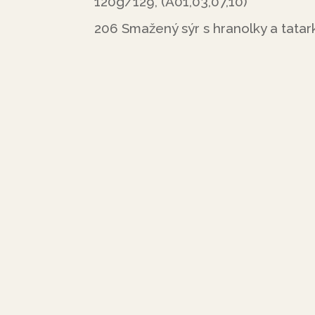
120g/129, (A01,03,07,10)
206 Smažený sýr s hranolky a tatar