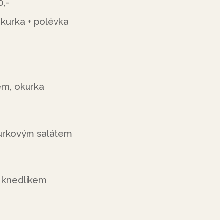
0,-
kurka + polévka
em, okurka
urkovým salátem
 knedlíkem