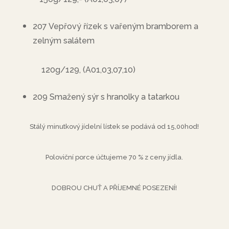
207 Vepřový řízek s vařeným bramborem a
zelným salátem
120g/129, (A01,03,07,10)
209 Smažený sýr s hranolky a tatarkou
Stálý minutkový jídelní lístek se podává od 15,00hod!
Poloviční porce účtujeme 70 % z ceny jídla.
DOBROU CHUŤ A PŘÍJEMNÉ POSEZENÍ!