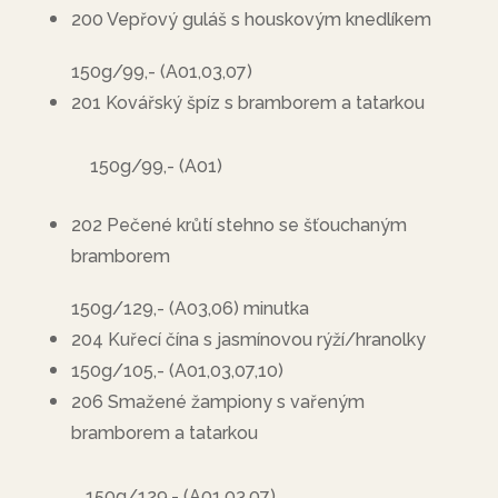
200 Vepřový guláš s houskovým knedlíkem
150g/99,- (A01,03,07)
201 Kovářský špíz s bramborem a tatarkou
150g/99,- (A01)
202 Pečené krůtí stehno se šťouchaným
bramborem
150g/129,- (A03,06) minutka
204 Kuřecí čína s jasmínovou rýží/hranolky
150g/105,- (A01,03,07,10)
206 Smažené žampiony s vařeným
bramborem a tatarkou
150g/129,- (A01,03,07)