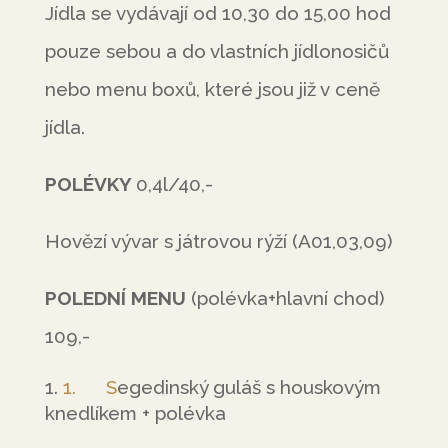
Jídla se vydávají od 10,30 do 15,00 hod
pouze sebou a do vlastních jídlonosičů
nebo menu boxů, které jsou již v ceně
jídla.
POLÉVKY
0,4l/40,-
Hovězí vývar s játrovou rýží (A01,03,09)
POLEDNÍ MENU
(polévka+hlavní chod)
109,-
1. S
egedinský guláš s houskovým
knedlíkem + polévka