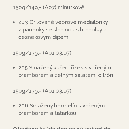
150g/149,- (A07) minutkově
203 Grilované vepřové medailonky
z panenky se slaninou s hranolky a
česnekovým dipem
150g/139,- (A01,03,07)
205 Smažený kuřecí řízek s vařeným
bramborem a zelným salátem, citrón
150g/139,- (A01,03,07)
206 Smažený hermelín s vařeným
bramborem a tatarkou
Otevřeno každý den od 10,30hod do