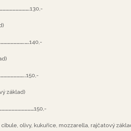
………………………….
130,-
d)
………………….….
140,-
ad)
…………………..
150,-
vý základ)
………………………………
150,-
 cibule, olivy, kukuřice, mozzarella, rajčatový zákla