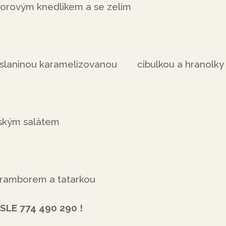
orovým knedlíkem a se zelím
e slaninou karamelizovanou cibulkou a hranolky
jským salátem
bramborem a tatarkou
LE 774 490 290 !