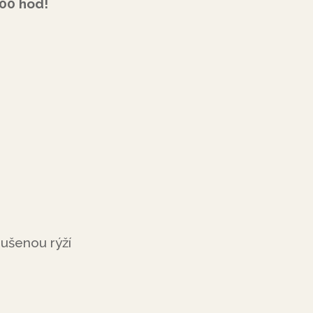
00 hod!
ušenou rýží