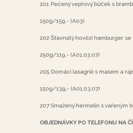
201 Pečený vepřový bůček s bramb
150g/159,- (A03)
202 Šťavnatý hovězí hamburger s
250g/119,- (A01,03,07)
205 Domácí lasagně s masem a ra
150g/139,- (A01,03,07)
207 Smažený hermelín s vařeným 
OBJEDNÁVKY PO TELEFONU NA ČÍS