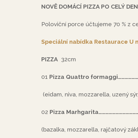
NOVĚ DOMÁCÍ PIZZA PO CELÝ DEN
Poloviční porce účtujeme 70 % z ce
Speciální nabídka Restaurace U
PIZZA
32cm
01
Pizza Quattro formaggi……………
(eidam, niva, mozzarella, uzený sýr
02
Pizza Marhgarita……………………………
(bazalka, mozzarella, rajčatový zák