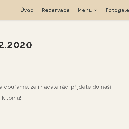
Úvod
Rezervace
Menu
Fotogale
2.2020
 doufáme, že i nadále rádi přijdete do naší
o k tomu!