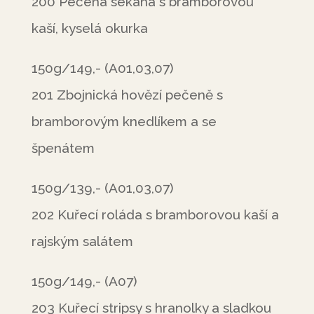
200 Pečená sekaná s bramborovou
kaší, kyselá okurka
150g/149,- (A01,03,07)
201 Zbojnická hovězí pečeně s
bramborovým knedlíkem a se
špenátem
150g/139,- (A01,03,07)
202 Kuřecí roláda s bramborovou kaší a
rajským salátem
150g/149,- (A07)
203 Kuřecí stripsy s hranolky a sladkou