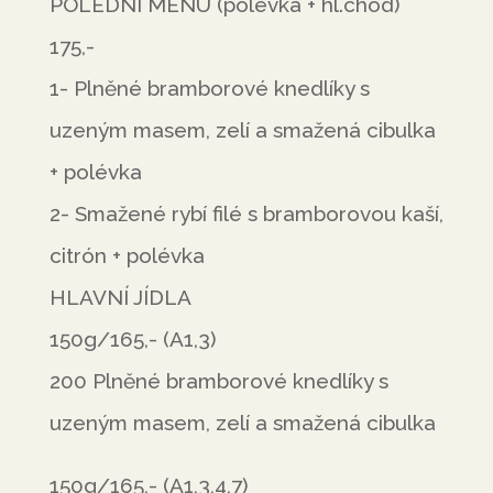
POLEDNÍ MENU (polévka + hl.chod)
175,-
1- Plněné bramborové knedlíky s
uzeným masem, zelí a smažená cibulka
+ polévka
2- Smažené rybí filé s bramborovou kaší,
citrón + polévka
HLAVNÍ JÍDLA
150g/165,- (A1,3)
200 Plněné bramborové knedlíky s
uzeným masem, zelí a smažená cibulka
150g/165,- (A1,3,4,7)