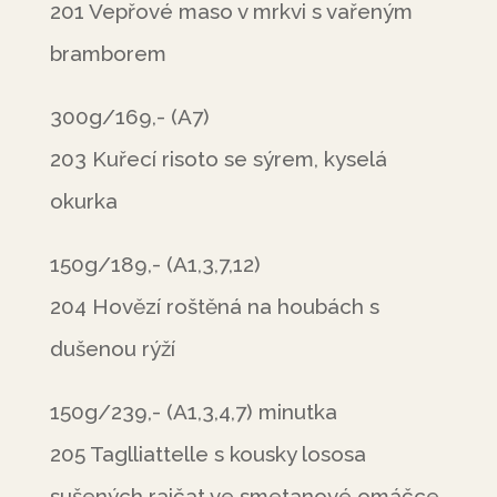
201 Vepřové maso v mrkvi s vařeným
bramborem
300g/169,- (A7)
203 Kuřecí risoto se sýrem, kyselá
okurka
150g/189,- (A1,3,7,12)
204 Hovězí roštěná na houbách s
dušenou rýží
150g/239,- (A1,3,4,7) minutka
205 Taglliattelle s kousky lososa
sušených rajčat ve smetanové omáčce