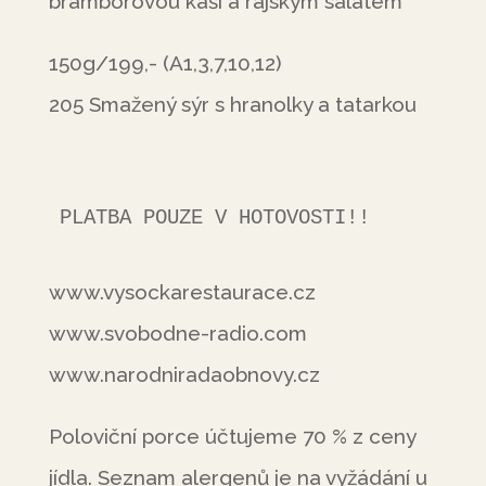
bramborovou kaší a rajským salátem
150g/199,- (A1,3,7,10,12)
205 Smažený sýr s hranolky a tatarkou
PLATBA POUZE V HOTOVOSTI!!
www.vysockarestaurace.cz
www.svobodne-radio.com
www.narodniradaobnovy.cz
Poloviční porce účtujeme 70 % z ceny
jídla. Seznam alergenů je na vyžádání u