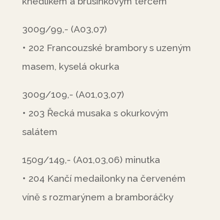
knedlíkem a brusinkovým terčem
300g/99,- (A03,07)
• 202 Francouzské brambory s uzeným
masem, kyselá okurka
300g/109,- (A01,03,07)
• 203 Řecká musaka s okurkovým
salátem
150g/149,- (A01,03,06) minutka
• 204 Kančí medailonky na červeném
víně s rozmarýnem a bramboráčky